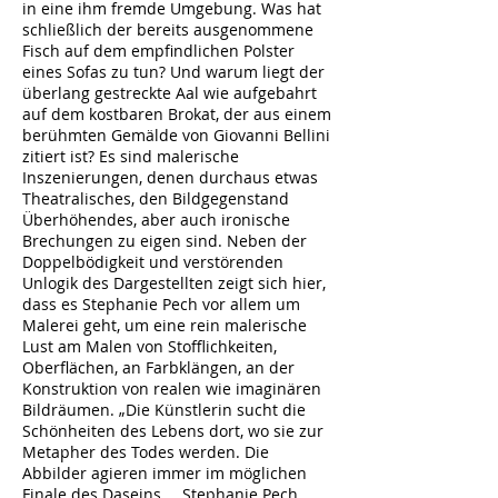
in eine ihm fremde Umgebung. Was hat
schließlich der bereits ausgenommene
Fisch auf dem empfindlichen Polster
eines Sofas zu tun? Und warum liegt der
überlang gestreckte Aal wie aufgebahrt
auf dem kostbaren Brokat, der aus einem
berühmten Gemälde von Giovanni Bellini
zitiert ist? Es sind malerische
Inszenierungen, denen durchaus etwas
Theatralisches, den Bildgegenstand
Überhöhendes, aber auch ironische
Brechungen zu eigen sind. Neben der
Doppelbödigkeit und verstörenden
Unlogik des Dargestellten zeigt sich hier,
dass es Stephanie Pech vor allem um
Malerei geht, um eine rein malerische
Lust am Malen von Stofflichkeiten,
Oberflächen, an Farbklängen, an der
Konstruktion von realen wie imaginären
Bildräumen. „Die Künstlerin sucht die
Schönheiten des Lebens dort, wo sie zur
Metapher des Todes werden. Die
Abbilder agieren immer im möglichen
Finale des Daseins … Stephanie Pech