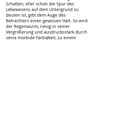
Schatten, eher schon die Spur des
Lebewesens auf dem Untergrund zu
deuten ist, gibt dem Auge des
Betrachters einen gewissen Halt. So wird
der Regenwurm, riesig in seiner
Vergrößerung und ausdrucksstark durch
seine morbide Farbigkeit, zu einem
Sinnbild von Leben und Lebenskampf im
Angesicht des Vergehens, des Todes. Das
alte Thema der Vanitas, des Erinnerns an
die Vergänglichkeit im Moment der
größten Pracht und Lebensfülle, erfährt
in den Regenwurm-Stillleben eine
moderne Ausprägung. Das Leben selbst –
versinnbildlicht in einer seiner kaum
jemals beachteten, niedersten Kreaturen.
Dynamisierung des Bildraums
Reduzierung des Bildraums, Isolierung
des Bildgegenstands, Zurücknahme der
malerischen Ausstattung – es ist der
Wunsch nach einer weniger statischen,