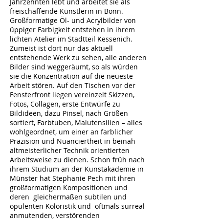
Jahrzehnten lebt und arbeitet sie als
freischaffende Künstlerin in Bonn.
Großformatige Öl- und Acrylbilder von
üppiger Farbigkeit entstehen in ihrem
lichten Atelier im Stadtteil Kessenich.
Zumeist ist dort nur das aktuell
entstehende Werk zu sehen, alle anderen
Bilder sind weggeräumt, so als würden
sie die Konzentration auf die neueste
Arbeit stören. Auf den Tischen vor der
Fensterfront liegen vereinzelt Skizzen,
Fotos, Collagen, erste Entwürfe zu
Bildideen, dazu Pinsel, nach Größen
sortiert, Farbtuben, Malutensilien – alles
wohlgeordnet, um einer an farblicher
Präzision und Nuanciertheit in beinah
altmeisterlicher Technik orientierten
Arbeitsweise zu dienen. Schon früh nach
ihrem Studium an der Kunstakademie in
Münster hat Stephanie Pech mit ihren
großformatigen Kompositionen und
deren gleichermaßen subtilen und
opulenten Koloristik und oftmals surreal
anmutenden, verstörenden