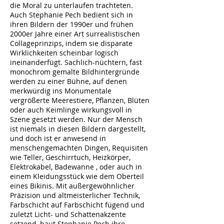
die Moral zu unterlaufen trachteten.
Auch Stephanie Pech bedient sich in
ihren Bildern der 1990er und frühen
2000er Jahre einer Art surrealistischen
Collageprinzips, indem sie disparate
Wirklichkeiten scheinbar logisch
ineinanderfügt. Sachlich-nüchtern, fast
monochrom gemalte Bildhintergründe
werden zu einer Bühne, auf denen
merkwürdig ins Monumentale
vergrößerte Meerestiere, Pflanzen, Blüten
oder auch Keimlinge wirkungsvoll in
Szene gesetzt werden. Nur der Mensch
ist niemals in diesen Bildern dargestellt,
und doch ist er anwesend in
menschengemachten Dingen, Requisiten
wie Teller, Geschirrtuch, Heizkörper,
Elektrokabel, Badewanne , oder auch in
einem Kleidungsstück wie dem Oberteil
eines Bikinis. Mit außergewöhnlicher
Präzision und altmeisterlicher Technik,
Farbschicht auf Farbschicht fügend und
zuletzt Licht- und Schattenakzente
setzend, baut Stephanie Pech ihre