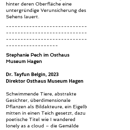
hinter deren Oberfläche eine
untergründige Verunsicherung des
Sehens lauert.
----------------------------
----------------------------
----------------------------
------------------
Stephanie Pech im Osthaus
Museum Hagen
Dr. Tayfun Bel
gin
, 2023
Direktor
Os
t
haus Museu
m H
agen
Schwimmende Tiere, abstrakte
Gesichter, überdimensionale
Pflanzen als Bildakteure, ein Eigelb
mitten in einen Teich gesetzt, dazu
poetische Titel wie I wandered
lonely as a cloud – die Gemälde